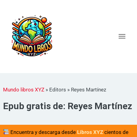
Ir
al
Men
contenido
princ
Mundo libros XYZ
»
Editors
»
Reyes Martínez
Epub gratis de: Reyes Martínez
Encuentra y descarga desde
Libros XYZ
cientos de