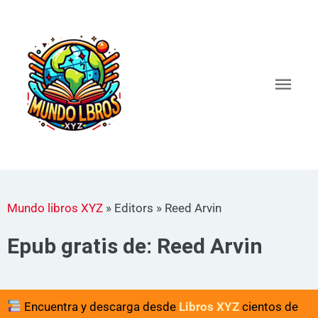
Ir
al
Men
contenido
princ
Mundo libros XYZ
»
Editors
»
Reed Arvin
Epub gratis de: Reed Arvin
Encuentra y descarga desde
Libros XYZ
cientos de