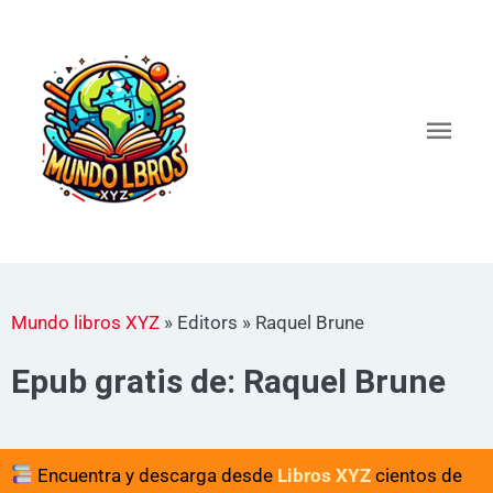
Ir
al
Men
contenido
princ
Mundo libros XYZ
»
Editors
»
Raquel Brune
Epub gratis de: Raquel Brune
Encuentra y descarga desde
Libros XYZ
cientos de