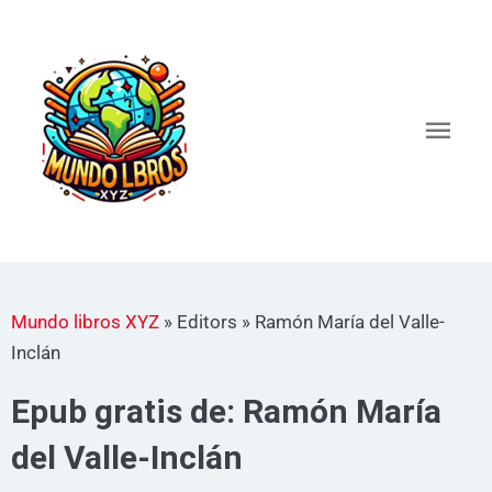
Ir
al
Men
contenido
princ
Mundo libros XYZ
»
Editors
»
Ramón María del Valle-
Inclán
Epub gratis de: Ramón María
del Valle-Inclán