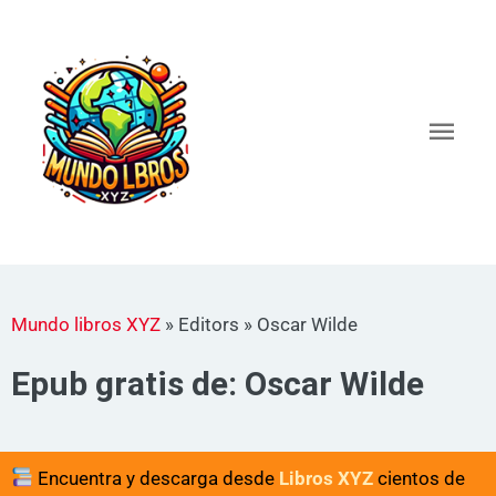
Ir
al
Men
contenido
princ
Mundo libros XYZ
»
Editors
»
Oscar Wilde
Epub gratis de: Oscar Wilde
Encuentra y descarga desde
Libros XYZ
cientos de