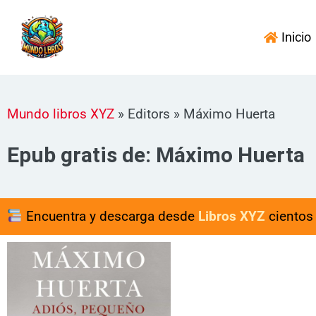
Ir
al
Inicio
contenido
Mundo libros XYZ
»
Editors
»
Máximo Huerta
Epub gratis de: Máximo Huerta
Encuentra y descarga desde
Libros XYZ
cientos 