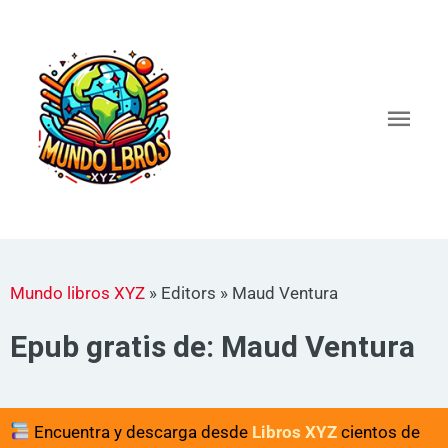
Ir
al
Men
contenido
princ
Mundo libros XYZ
»
Editors
»
Maud Ventura
Epub gratis de: Maud Ventura
Encuentra y descarga desde
Libros XYZ
cientos de