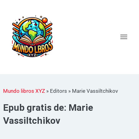
Ir
al
Men
contenido
princ
Mundo libros XYZ
»
Editors
»
Marie Vassiltchikov
Epub gratis de: Marie
Vassiltchikov