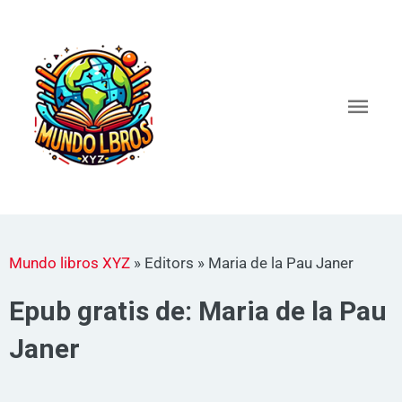
Ir
al
Men
contenido
princ
Mundo libros XYZ
»
Editors
»
Maria de la Pau Janer
Epub gratis de: Maria de la Pau
Janer