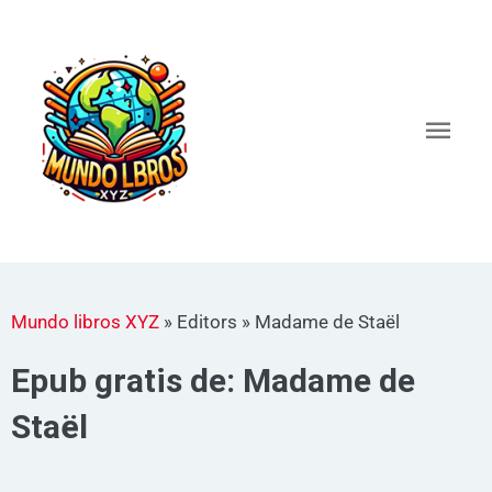
Ir
al
Men
contenido
princ
Mundo libros XYZ
»
Editors
»
Madame de Staël
Epub gratis de: Madame de
Staël