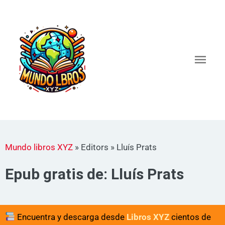
Ir
al
Men
contenido
princ
Mundo libros XYZ
»
Editors
»
Lluís Prats
Epub gratis de: Lluís Prats
Encuentra y descarga desde
Libros XYZ
cientos de