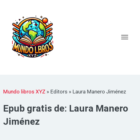
Ir
al
Men
contenido
princ
Mundo libros XYZ
»
Editors
»
Laura Manero Jiménez
Epub gratis de: Laura Manero
Jiménez