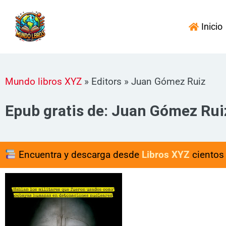
Ir
al
Inicio
contenido
Mundo libros XYZ
»
Editors
»
Juan Gómez Ruiz
Epub gratis de: Juan Gómez Rui
Encuentra y descarga desde
Libros XYZ
cientos 