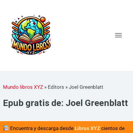
Ir
al
Men
contenido
princ
Mundo libros XYZ
»
Editors
»
Joel Greenblatt
Epub gratis de: Joel Greenblatt
Encuentra y descarga desde
Libros XYZ
cientos de