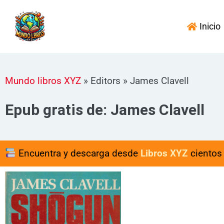
Ir
al
Inicio
contenido
Mundo libros XYZ
»
Editors
»
James Clavell
Epub gratis de: James Clavell
Encuentra y descarga desde
Libros XYZ
cientos 