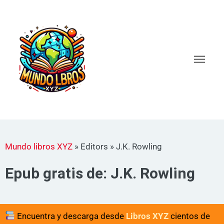
Ir
al
Men
contenido
princ
Mundo libros XYZ
»
Editors
»
J.K. Rowling
Epub gratis de: J.K. Rowling
Encuentra y descarga desde
Libros XYZ
cientos de