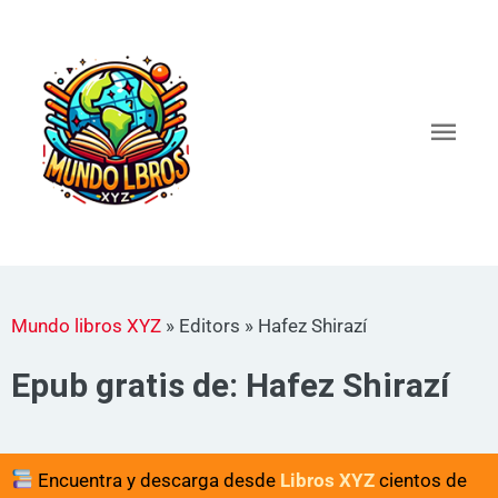
Ir
al
Men
contenido
princ
Mundo libros XYZ
»
Editors
»
Hafez Shirazí
Epub gratis de: Hafez Shirazí
Encuentra y descarga desde
Libros XYZ
cientos de