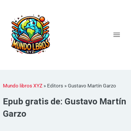
Ir
al
Men
contenido
princ
Mundo libros XYZ
»
Editors
»
Gustavo Martín Garzo
Epub gratis de: Gustavo Martín
Garzo