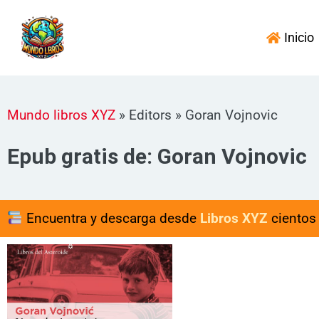
Ir
al
Inicio
contenido
Mundo libros XYZ
»
Editors
»
Goran Vojnovic
Epub gratis de: Goran Vojnovic
Encuentra y descarga desde
Libros XYZ
cientos 