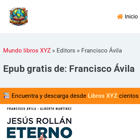
Ir
al
Inicio
contenido
Mundo libros XYZ
»
Editors
»
Francisco Ávila
Epub gratis de: Francisco Ávila
Encuentra y descarga desde
Libros XYZ
cientos 