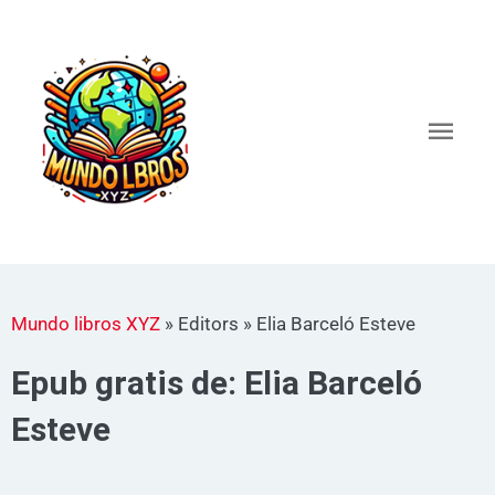
Ir
al
Men
contenido
princ
Mundo libros XYZ
»
Editors
»
Elia Barceló Esteve
Epub gratis de: Elia Barceló
Esteve