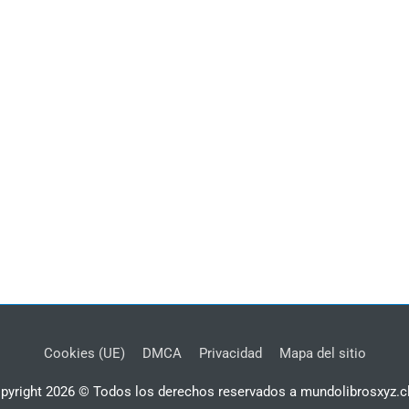
Cookies (UE)
DMCA
Privacidad
Mapa del sitio
pyright 2026 © Todos los derechos reservados a mundolibrosxyz.c