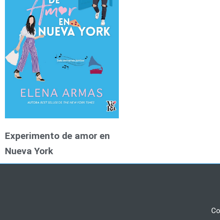
Experimento de amor en
Nueva York
Co