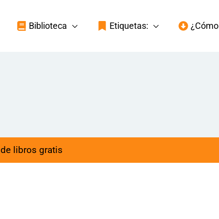
Biblioteca
Etiquetas:
¿Cómo 
de libros gratis