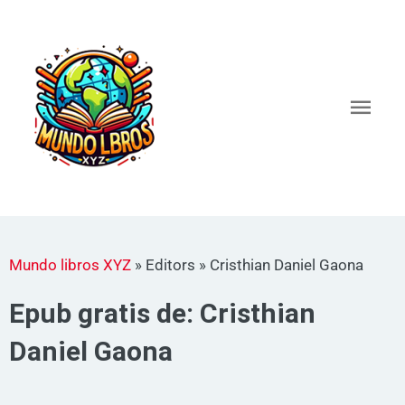
Ir
al
Men
contenido
princ
Mundo libros XYZ
»
Editors
»
Cristhian Daniel Gaona
Epub gratis de: Cristhian
Daniel Gaona