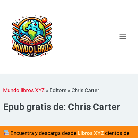
Ir
al
Men
contenido
princ
Mundo libros XYZ
»
Editors
»
Chris Carter
Epub gratis de: Chris Carter
Encuentra y descarga desde
Libros XYZ
cientos de