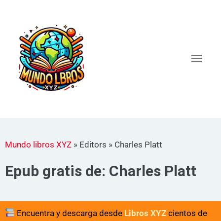
Ir
al
Men
contenido
princ
Mundo libros XYZ
»
Editors
»
Charles Platt
Epub gratis de: Charles Platt
Encuentra y descarga desde
Libros XYZ
cientos de