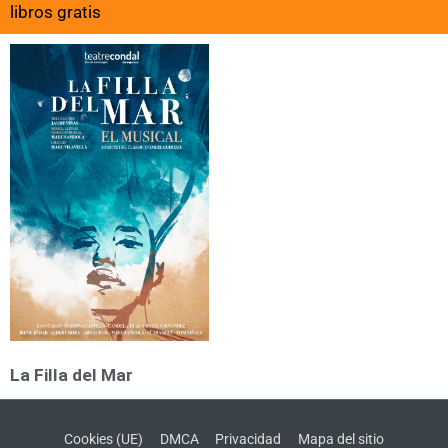
libros gratis
La Filla del Mar
Cookies (UE)
DMCA
Privacidad
Mapa del sitio