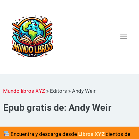
Ir
al
Men
contenido
princ
Mundo libros XYZ
»
Editors
»
Andy Weir
Epub gratis de: Andy Weir
Encuentra y descarga desde
Libros XYZ
cientos de