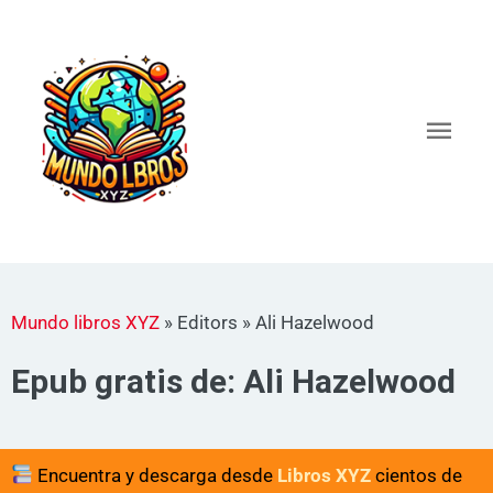
Ir
al
Men
contenido
princ
Mundo libros XYZ
»
Editors
»
Ali Hazelwood
Epub gratis de: Ali Hazelwood
Encuentra y descarga desde
Libros XYZ
cientos de