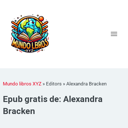
Ir
al
Men
contenido
princ
Mundo libros XYZ
»
Editors
»
Alexandra Bracken
Epub gratis de: Alexandra
Bracken